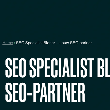
Home
/
SEO Specialist Blerick – Jouw SEO-partner
SEO SPECIALIST B
SEO-PARTNER