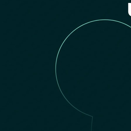
G
I
J
S