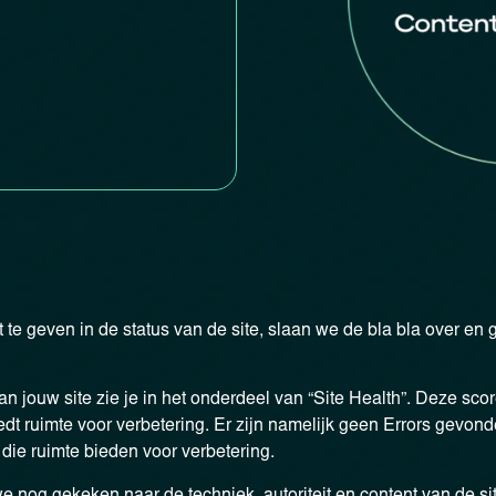
t te geven in de status van de site, slaan we de bla bla over en 
 jouw site zie je in het onderdeel van “Site Health”. Deze score
dt ruimte voor verbetering. Er zijn namelijk geen Errors gevon
ie ruimte bieden voor verbetering.
nog gekeken naar de techniek, autoriteit en content van de sit