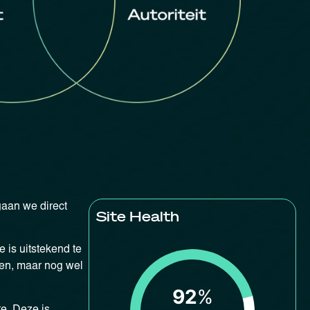
gaan we direct
Site Health
 is uitstekend te
den, maar nog wel
92
%
e. Deze is