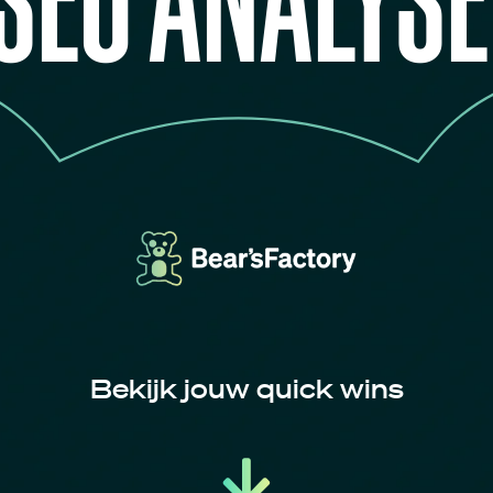
E
N
M
A
K
E
L
A
A
Bekijk jouw quick wins