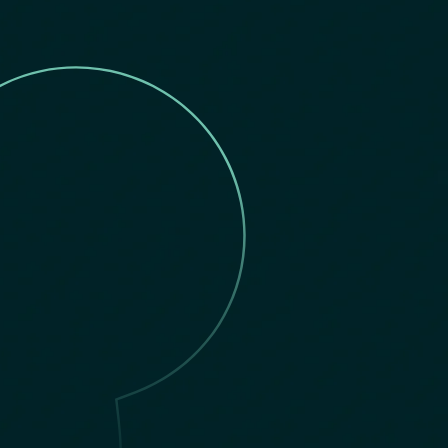
R
D
I
J