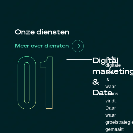
Onze diensten
Meer over diensten
01
Digital
In de
digitale
marketin
hoek
&
is
waar
Data
je ons
vindt.
Daar
waar
groeistrategi
gemaakt