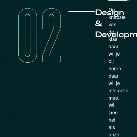
02
Design
De
knapste
&
van
Developm
de
klas,
daar
wil je
bij
horen,
daar
wil je
interactie
mee.
Wij
zien
het
als
onze