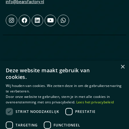
info@bearsfactory.nl
×
Deze website maakt gebruik van
cookies.
Pagina's
Wij houden van cookies. We zetten deze in om de gebruikerservaring
te verbeteren.
Over ons
Door onze website te gebruiken, stem je in met alle cookies in
Diensten
overeenstemming met ons privacybeleid.
Lees het privacybeleid
Cases
STRIKT NOODZAKELIJK
PRESTATIE
Blog
Contact
TARGETING
FUNCTIONEEL