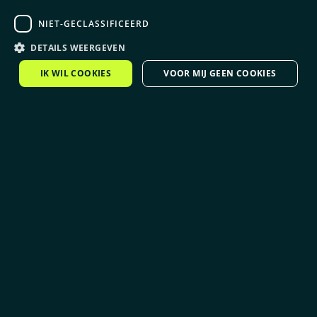
NIET-GECLASSIFICEERD
DETAILS WEERGEVEN
IK WIL COOKIES
VOOR MIJ GEEN COOKIES
Nieuwsbrief
Ontvang onze nieuwsbrief met een overzicht van nieuwe blogs,
whitepapers en updates.
Privacy