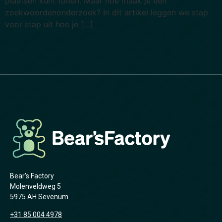
plaatsen kunt tonen. Maar hoe maak je een
zoekwoordenonderzoek? In dit artikel leggen we stap
voor stap uit hoe je […]
Bear’s Factory
Molenveldweg 5
5975 AH Sevenum
+31 85 004 4978